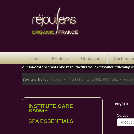
Orga
Home
Products
Contact us
Custom cr
our laboratory create and manufacture your cosmetics following y
You are here:
Home
INSTITUTE CARE RANGE
Face 
english
INSTITUTE CARE
RANGE
Sort by
SPA ESSENTIALS
Product