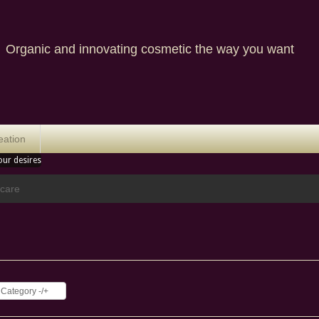
nic and innovating cosmetic the way you want
eation
our desires
care
 Category -/+