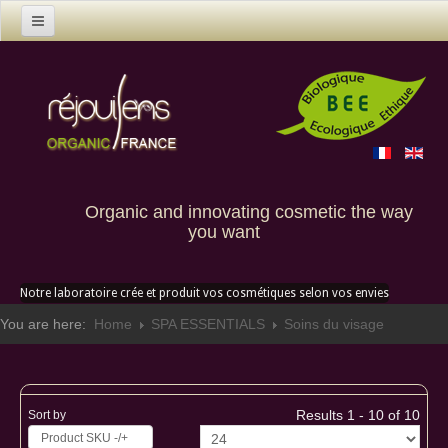
Home
Products
Contact us
Custom creation
Organic and innovating cosmetic the way
you want
Notre laboratoire crée et produit vos cosmétiques selon vos envies
You are here:
Home
SPA ESSENTIALS
Soins du visage
Results 1 - 10 of 10
Sort by
Product SKU -/+