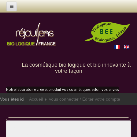
Accueil
Produits
Nous contacter
Qui sommes nous
La cosmétique bio logique et bio innovante à
Créations sur mesure
votre façon
Où nous trouver
Notre laboratoire crée et produit vos cosmétiques selon vos envies
Vous êtes ici :
Accueil
Vous connecter / Editer votre compte
Veuillez saisir l'adresse e-mail associée à votre compte
d'utilisateur. Un code de vérification vous sera adressé.