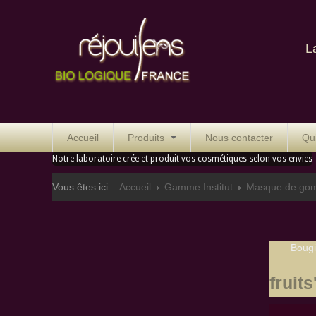
La cosm
Accueil
Produits
Nous contacter
Qu
Notre laboratoire crée et produit vos cosmétiques selon vos envies
Vous êtes ici :
Accueil
Gamme Institut
Masque de gomm
Bougi
fruits