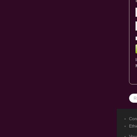
Rec
Con
Eth
Vous