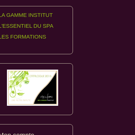
Ingrédients: Aloe vera*, Eau, Huile de sésame*, H
Papaye, Ananas, Pomme*,Argile jaune, Acides de
LA GAMME INSTITUT
L'ESSENTIEL DU SPA
INCI: aloe barbadensis leaf juice*, aqua, sesamum
germanica florentina root extract, carica papaya e
LES FORMATIONS
extract, bisabolol, illite, potassium olivoyl hydroli
glyceril stearate, maltodextrin, acacia senegal gum
vaccinium myrtillus extract, saccharum officinaru
citrus medica, xanthan gum, tocopherols, heliant
* Issus de l’agriculture biologique
Utilisation
Poser la crème sur l’ensemble du visage et laiss
circulaires pendant 3 minutes et rincer à l’eau cl
Durée: 10 minutes.
Mon compte