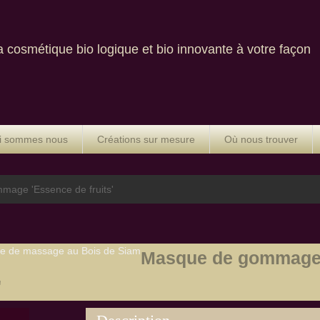
étique bio logique et bio innovante à votre façon
i sommes nous
Créations sur mesure
Où nous trouver
age 'Essence de fruits'
e de massage au Bois de Siam
Masque de gommage 
'