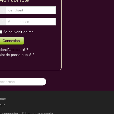
Se souvenir de moi
Identifiant oublié ?
Mot de passe oublié ?
hercher
tact
ique
 connecter / Editer votre compte