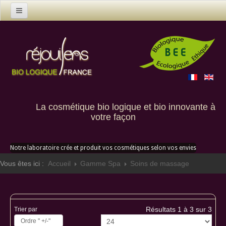
Accueil
Produits
Nous contacter
Qui sommes nous
La cosmétique bio logique et bio innovante à
Créations sur mesure
votre façon
Où nous trouver
Notre laboratoire crée et produit vos cosmétiques selon vos envies
Vous êtes ici :
Accueil
Gamme Spa
Soins de massage
Résultats 1 à 3 sur 3
Trier par
Ordre " +/-"