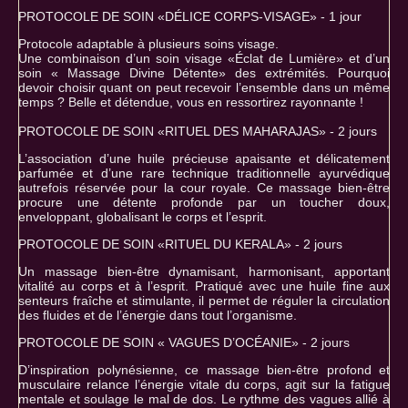
PROTOCOLE DE SOIN «DÉLICE CORPS-VISAGE» - 1 jour
Protocole adaptable à plusieurs soins visage.
Une combinaison d’un soin visage «Éclat de Lumière» et d’un
soin « Massage Divine Détente» des extrémités. Pourquoi
devoir choisir quant on peut recevoir l’ensemble dans un même
temps ? Belle et détendue, vous en ressortirez rayonnante !
PROTOCOLE DE SOIN «RITUEL DES MAHARAJAS» - 2 jours
L’association d’une huile précieuse apaisante et délicatement
parfumée et d’une rare technique traditionnelle ayurvédique
autrefois réservée pour la cour royale. Ce massage bien-être
procure une détente profonde par un toucher doux,
enveloppant, globalisant le corps et l’esprit.
PROTOCOLE DE SOIN «RITUEL DU KERALA» - 2 jours
Un massage bien-être dynamisant, harmonisant, apportant
vitalité au corps et à l’esprit. Pratiqué avec une huile fine aux
senteurs fraîche et stimulante, il permet de réguler la circulation
des fluides et de l’énergie dans tout l’organisme.
PROTOCOLE DE SOIN « VAGUES D’OCÉANIE» - 2 jours
D’inspiration polynésienne, ce massage bien-être profond et
musculaire relance l’énergie vitale du corps, agit sur la fatigue
mentale et soulage le mal de dos. Le rythme des vagues allié à