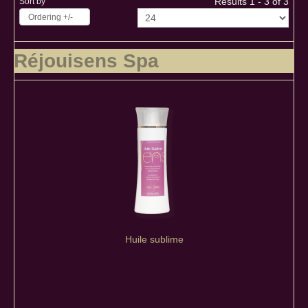
Results 1 - 3 of 3
Sort by
Ordering +/-
Réjouisens Spa
Huile sublime