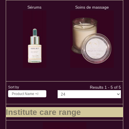
Sérums
Soins de massage
Results 1 - 5 of 5
Sort by
Product Name +/-
Institute care range