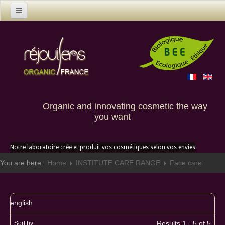
Home
Products
Contact us
Custom creation
Organic and innovating cosmetic the way
you want
Notre laboratoire crée et produit vos cosmétiques selon vos envies
You are here:
Home
INSTITUTE CARE RANGE
Face care
english
Results 1 - 5 of 5
Sort by