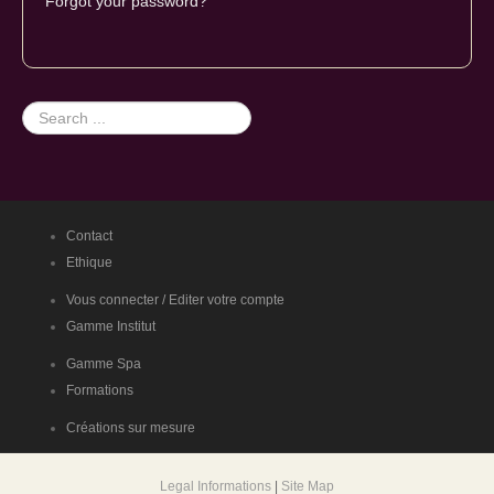
Forgot your password?
Search
...
Contact
Ethique
Vous connecter / Editer votre compte
Gamme Institut
Gamme Spa
Formations
Créations sur mesure
Legal Informations
|
Site Map