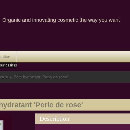
nic and innovating cosmetic the way you want
eation
our desires
care
Soin hydratant 'Perle de rose'
hydratant 'Perle de rose'
Description