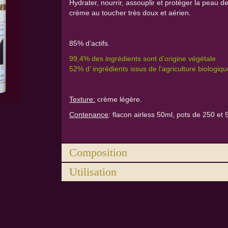
Hydrater, nourrir, assouplir et protéger la peau d
crème au toucher très doux et aérien.
85% d’actifs.
99,4% des ingrédients sont d’origine végétale
52% d’ ingrédients issus de l’agriculture biologi
Texture:
crème légère.
Contenance
: flacon airless 50ml, pots de 250 et
Composition
Utilisation
Composition
: Aloe vera*, Eau de source, Huile 
Glycerine*, Huile d’argousier*, Protéine de riz, Ci
S'applique quotidiennement (le matin et/ou le soi
hyaluronique, Parfum naturel (crème de vanille