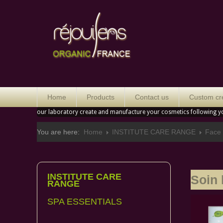
Orga
Home
Products
Contact us
Custom cr
our laboratory create and manufacture your cosmetics following y
You are here:
Home
INSTITUTE CARE RANGE
Face 
INSTITUTE CARE
Soin 
RANGE
SPA ESSENTIALS