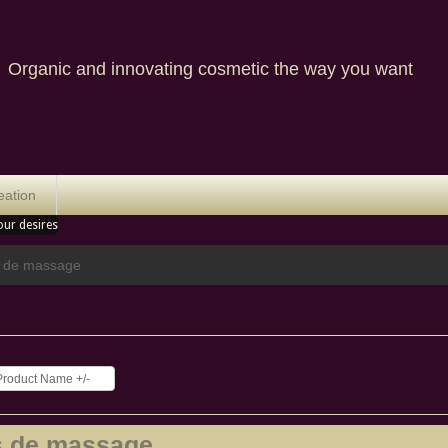
nic and innovating cosmetic the way you want
eation
our desires
s de massage
Product Name +/-
s de massage