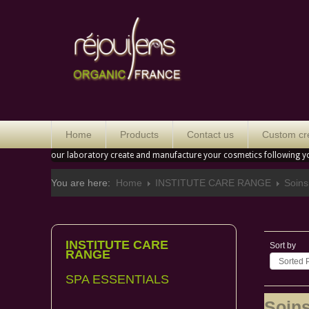
Orga
Home
Products
Contact us
Custom cr
our laboratory create and manufacture your cosmetics following y
You are here:
Home
INSTITUTE CARE RANGE
Soin
INSTITUTE CARE
Sort by
RANGE
Sorted 
SPA ESSENTIALS
Soin