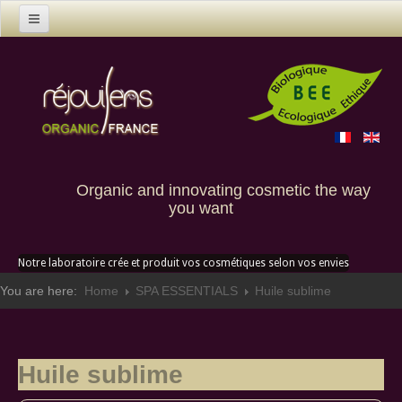
Home
Products
Contact us
Custom creation
Organic and innovating cosmetic the way
you want
Notre laboratoire crée et produit vos cosmétiques selon vos envies
You are here:
Home
SPA ESSENTIALS
Huile sublime
Huile sublime