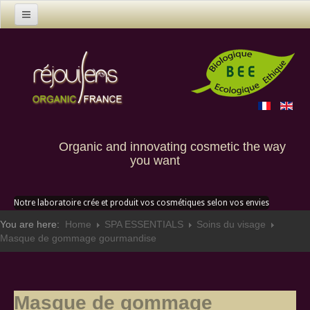
Home
Products
Contact us
Custom creation
Organic and innovating cosmetic the way
you want
Notre laboratoire crée et produit vos cosmétiques selon vos envies
You are here:
Home
SPA ESSENTIALS
Soins du visage
Masque de gommage gourmandise
Masque de gommage